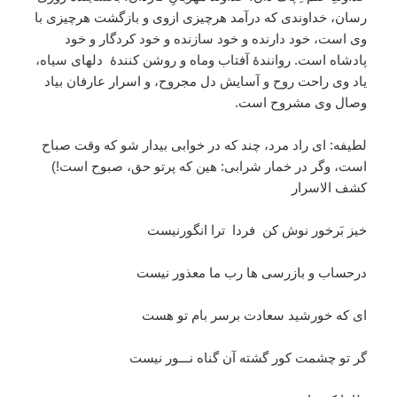
رسان، خداوندی که درآمد هرچیزی ازوی و بازگشت هرچیزی با
وی است، خود دارنده و خود سازنده و خود کردگار و خود
پادشاه است. روانندۀ آفتاب وماه و روشن کنندۀ دلهای سیاه،
یاد وی راحت روح و آسایش دل مجروح، و اسرار عارفان بیاد
وصال وی مشروح است.
لطیفه: ای راد مرد، چند که در خوابی بیدار شو که وقت صباح
است، وگر در خمار شرابی: هین که پرتو حق، صبوح است!)
کشف الاسرار
خیز بَرخور نوش کن فردا ترا انگورنیست
درحساب و بازرسی ها رب ما معذور نیست
ای که خورشید سعادت برسر بام تو هست
گر تو چشمت کور گشته آن گناه نـــور نیست