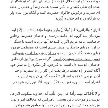
دیدۀ همت تو آیات جلال عزت حق بیند، این دنیا که تو شکار او
شده ای نعلی کنند و به سُم ِ سمند همت زنند! و عقبی را حلقه
ای سازند و درگوش چاکران حضرتت کنند و آنگاه تورا شاه وار
به بارگاه ویژه ای جلال درآورند!
اَلزانِِیَۀً والزانی ِفـَاجلِدُواکُـلٌَ واحِدٍ مِنهُما ماِئۀً جَلدَتَه…. (2 ) آیه..
مردمان سه گروه اند: عامه مردمند- و خاصان حضرتند- وخاص
خاصانند، عامه مردم اگرزنا کنندحد آنها تازیانه است یا سنگ
باران. و زنای خاصگان، منظر چشم است که مصطفی فرمود:
زنای چشم نگاه کردن است و
حد آن ازهرچه لذات و شهوات
نفس است چشم پوشیدن است
! اگرچه مباح بود! وزنای خاص
خاصان، اندیشۀ دل است به غیرحق. اگر دیگری را به سـِرٌ خود
آگاه کنند و راه دهند، درطریقت این کار را زنا شمرند! و حد
آنان بریدن علاقه و اعتزال « گوشه گیری کردن» ازشَر و
اَشرار است. سوره نور آیت (2 ) سوره 24 نور پاره هجدهم.
وَ لا تَأْخُذْكم بهِمَا رَأْفَةٌ فى دِينِ اللَّهِ.. آيه. خداوند ميگويد: اگراهل
دوستی و موءدت بامن هستی، باهرکس که مخالف امر و نهی
من شد مخالف باش و باهرکس که باآنها موافق شد موافق