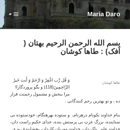
Maria Daro
فهرست
و
ابزارک‌ها
بِسم الله الرحمن الرحیم بهتان (
افک) : طاها کوشان
وَ قُل رَّب اغْفِرْ وَ ارْحَمْ وَ أَنت خَيرُ
طاها کوشان
الرَّاحِمِينَ(118( و بگو پروردگارا!
مرا ببخش و مشمول رحمتت قرار
ده ، و تو بهترين رحم كنندگانى .
بنام خداوند نکونام درهرنام، و ستوده بهرهنگام، خودستوده بی
ستاینده، بزرگ عزتِ بی پرستش بنده، خدای حکیمِ راست دان،
خداوندِ علم ِ پاک دان، خداوند مهربانِ کاردان، بخشایندۀ روزی