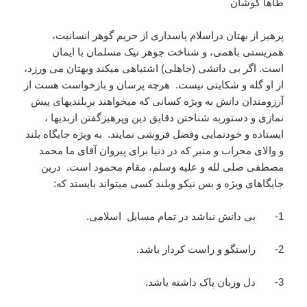
طاها کوشان
پرهیز از بهتان دراسلام پاسداری از حریم گوهر انسانیت،
همزیستی باهمی، و شناخت جوهر نیک مسلمان با ایمان
است. اگر بی دانشی (جاهلی) اشتباهی میکند وبهتان می ورزد،
از او گله و شکایتی نیست. هرچه پرسان و بازخواست هست از
آرزومندان دانش به ویژه کسانی که میخواهند بربلندیهای پیش
نمازی و دستوربه شناختن دقایق دین وپرهیزگفتن ازبدیها ،
ایستاده و خودنمایی وفضل فروشی نمایند. به ویژه جایگاه بلند
و والای محراب و منبر که در دنیا برای پیروان آقای ما محمد
مصطفی صلی لله و علیه وسلم، مقام محمود است. درین
جایگاهای ویژه و بس نیکو وبلند کسی میتواند بایستد که:
1- بی دانش نباشد در تمام مسایل اسلامی.
2- راستگو و راست کردار باشد.
3- دل وزبان پاک داشته باشد.