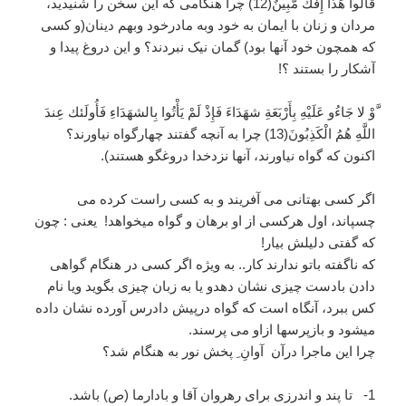
قَالُوا هَذَا إِفْكٌ مُّبِينٌ(12) چرا هنگامى كه اين سخن را شنيديد،
مردان و زنان با ايمان به خود وبه مادرخود وبهم دینان(و كسى
كه همچون خود آنها بود) گمان نیک نبردند؟ و این دروغ پیدا و
آشکار را بستند ؟!
َّوْ لا جَاءُو عَلَيْهِ بِأَرْبَعَةِ شهَدَاءَ فَإِذْ لَمْ يَأْتُوا بِالشهَدَاءِ فَأُولَئك عِندَ
اللَّهِ هُمُ الْكَذِبُونَ(13) چرا به آنچه گفتند چهارگواه نیاورند؟
اکنون که گواه نیاورند، آنها نزدخدا دروغگو هستند).
اگر کسی بهتانی می آفریند و به کسی راست کرده می
چسپاند، اول هرکسی از او برهان و گواه میخواهد! یعنی : چون
که گفتی دلیلش بیار!
که ناگفته باتو ندارند کار.. به ویژه اگر کسی در هنگام گواهی
دادن بادست چیزی نشان دهدو یا به زبان چیزی بگوید ویا نام
کس ببرد، آنگاه است که گواه درپیش دادرس آورده نشان داده
میشود و بازپرسها ازاو می پرسند.
چرا این ماجرا درآن آوانِ ِ پخش نور به هنگام شد؟
1- تا پند و اندرزی برای رهروان آقا و بادارما (ص) باشد.