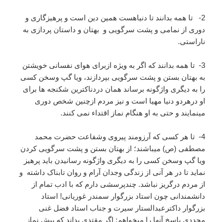
2- تا همه بدانند تا دنیاهست همین دین است و پرهیزگاری و
دوری از نمامی و پشت سرگویی و بهتان و داستان پردازی به
ناراستی.
3- تا همه بدانند که اگر به ویژه ازبرای هوای نفسانی خویشتن
به بهتان بستن و پشت سرگویی بپردازند، ویا گپ وسخن کسی
را به دیگری واژگونه برساند همان دردناکترین شکنجه ها برای
او درهردو دنیا مهیا است و نیز مردم ازچنین شخص دوری
مینمایند و حتی به او هنگام نماز اقتداء نمی کنند.
4- تا هر کسی که آرزومند پیروی وشفاعت حضرت محمد
مصطفی (ص) میباشند؛ از بهتان بستن و پشت سرگویی کردن
ویا گپ وسخن کسی را به دیگری واژگونه رسانیدن باید پرهیز
نماید تا در هر آنی از زندگی وجدان آرام و روان تابناک داشته و
از مردم درگریز نباشد. چندپرسشی دارم که با ادب تمام از
دانشمندانی چون استاد بزرگوار سمندر غوریانی! استاد
بزرگوار داکترعبدالستار سیرت و جناب استاد فضل غنی
مجددی پاسخ آنها را میخواهم: اگر مقتدی بداند که پیش نماز