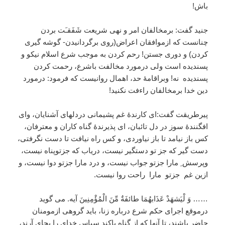
باش!
جنید گفت: برمخالفان امر و نهی شریعت شَفَقـَت بردن
چنانست که ازموافقان اعراض(روی برگردانیدن- گوشه گیری
کردن) و دوری جستن! رحم کردن به موجب شرع اسلام نیکو و
پسندیده است ولی درمورد مخالفت باشرع، رحمت کردن
پسندیده نه! وبراقامۀ حد، اهمال روانیست که فرمود: درمورد
دین خدا برمخالفان راءفت نکنید!
پیرطریقت گفت:ای کارندۀ غم پشیمانی دردلهای آشنایان، وای
افگنندۀ سوز در دل تائبان، ای پذیرندۀ گناه کاران و معترفان،
کس باز نیامد تا باز نیاوردی، و کس راه نیافت تا دست نگرفتی،
دست گیر که جز تو دستگیر نیست، دریاب که جزتوپناه نیست،
وپرسش ِ مارا جزتو جواب نیست، و درد مارا جزتو دوا نیست، و
ازین غم جزتو مارا راحت روا نیست.
…… وَ لْيَشهَدْ عَذَابهُمَا طائفَةٌ مِّنَ الْمُؤْمِنِينَ آیه. می گوید
درموقع اجرای حکم شرع درباره زنا، باید گروهی ازمومنان
حاضر باشند، تا آنها که از گناه پاکند سپاس خدای را بجای آرند،