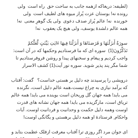
(لطیفه: دریغاکه ازهمه جانب به ساحت حق راه است ولی
رونده نه! بوستان عزت پُراز میوه های لطیف است ولی
خورنده نه! عالم پُراز صدف دعوی ولی یک گوهرِ معنی نه!
همه عالم دلشدۀ یوسف، ولی هیچ یک یعقوب نه!
سورَةٌ أَنزَلْنَهَا وَ فَرَضنَاهَا وَ أَنزَلْنَا فِيهَا ءَايَتِ بَيِّنَتٍ لَّعَلَّكمْ
تَذَكَّرُونَ(1) سوره ای که ما فرستادیم وحکمها که در آن است:
واجب کردیم و پیغام و سخنهای پیدا و روشن فروفرستادیم تا
شما مگر پند پذیر شوید. سوره نور آیت(1) کشف الاسرار
درویشی را پرسیدند چه دلیل بر هستی خداست؟ گفت: آفتاب
که برآمد نیازی به چراغ نیست،همه عالم دلیل است، نگرنده
می باید! همه جهان گل وریحان است بوینده می باید! همه عالم
تریاق است، مارگزیده می باید! همه جهان نشانه های قدرت
اوست وهمه دلیل حکمت و وحدانیت و فردانیت اوست. آیات
واحکام ِ فرستادۀ او همه دلیل برهستی و یگانگی اوست!
ای جوان مرد اگر روزی ترا آفتاب معرفت ازفلک عظمت بتابد و