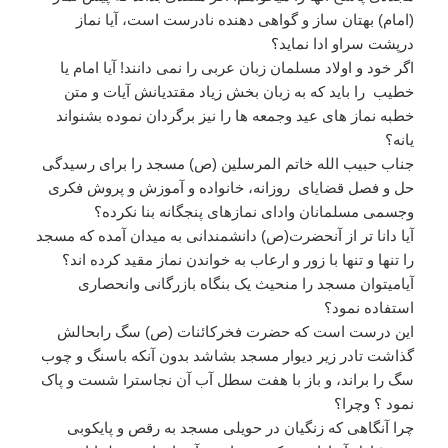
(امام) بهتان ساز و گواهی دهنده نادرست است، آیا نماز
درپشت سراو ادا نماید؟
اگر خود و اولاد مسلمان زبان عربی را نمی دانند! آیا امام یا
خطیب را باید که به زبان بخش زیاد مقتدیانش آیات و متن
خطبه نماز های عید وجمعه ها را نیز برگردان نموده بشنواند
یانه؟
جناب حبیب الله خاتم المرسلین (ص) مسجد را برای رسیدگی
حل و فصل قضایای روزانه، خانواده و آموزش و پروش فکری
وجسمی مسلمانان وادای نمازهای پنجگانه بنا نکرده؟
آیا دانا تر از آنحضرت(ص) دانشمندانی به میدان آمده که مسجد
را تنها و تنها با زور و ارعاب به خواندن نماز مقید کرده اند؟
آیامیتوان مسجد را منحیث یک بنگاه بازرگانی وانحصاری
استفاده نمود؟
این درست است که حضرت فخرکائنات (ص) سگ رابحالش
گذاشت تادر زیر دیوار مسجد بشاشد بدون آنکه باسنگ و چوب
سگ را براند، و باز با هفت سطل آب آن نجاسترا شست و پاک
نمود ؟ وچرا؟
چرا آنگاهی که زنگیان در حویلی مسجد به رقص و پایکوبی