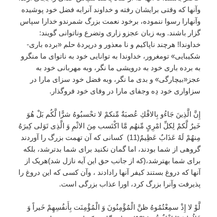
وآنها که وقتی برایشان رفته و خداوند آنرابه فضل خود پوشیده
وآنهارا رسوا ننموده، برخود نعمت بزرگ شمرندو خدارا سپاس
گزار باشند. وبه زبان عجزو زاری وتضرع وناتوانی گویند:
خداوندا! هرچند ناپاکیم و نا معذور و درپردۀ حلم «برده باری-
شکیبایی» تومغرور، خداوندا به توانایی خود به ناتوای ما منگرو
به برده باری خود به درویشی ما نگر، وبه مهربانی خود به
عجز«بیچارگی» و بدی ما نگر، وبه فضل خود سزای مارا در
سزاواری خود دِه وجفای مارا در وفای خود فروگذار.
إِنَّ الَّذِينَ جَاءُو بِالافْكِ عُصبَةٌ مِّنكمْ لا تحْسبُوهُ شرًّا لَّكُم بَلْ هُوَ
خَيرٌ لَّكمْ لِكلِّ امْرِىٍ مِّنهُم مَّا اكْتَسب مِنَ الاثْمِ وَ الَّذِى تَوَلى كِبرَهُ
مِنهُمْ لَهُ عَذَابٌ عَظِيمٌ(11) كسانى كه آن تهمت بزرگ را آوردند
گروهى از شما بودند، اما گمان نكنيد براى شما بدترشد، بلكه
برای شما بهترشد،(که از جانب حق این آیه نازل شد)هریک از
آنها که دروغ بستند کیفر آنها رادادند ، وآن كسى كه این دروغ را
پذیرفت وآنرا بزرگ کرد، اورا عذاب بزرگی است.
لَّوْ لا إِذْ سمِعْتُمُوهُ ظنَّ الْمُؤْمِنُونَ وَ الْمُؤْمِنَت بِأَنفُسِهِمْ خَيراً وَ