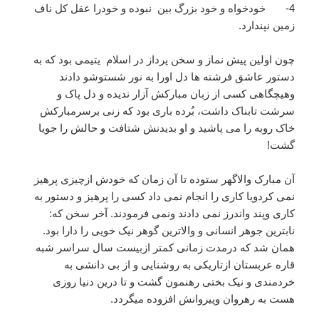
4- خودخواه و خود بزرگ بین نبوده و خودرا عقل کل ناف
زمین نپندارد.
چون اولین پیش نماز و سخن پرداز در اسلام یتیمی بود که به
دستور عاشق فرشته ها دل اورا به نور شستوشو دادند
وهیچگاهی کسی از زبان مبارکش آزار ندیده و دل پاک و
سرشت تابناک داشت، بُرده باری بود که زنی برسرمبارکش
خاک روبه را می پاشید و او بدیدنش شتافت و حالش را جویا
گشت!
آن مبارک والاگهر ستوده تا آن زمان که خودش ازچیزی پرهیز
نمی کردویا کاری را انجام نمی داد کسی را پرهیز و دستور به
کاری وپند واندرز نمی دادند ونمی فرمودند. آخر سخن که:
نابترین جوهر انسانی و والاترین گوهر نیک خویی را دارا بود.
همان شد که درمدت زمانی کمتر ازبیست سال سراسر شبه
قاره عربستان ازتاریکی به روشنایی و از بی دانشی به
خردمندی و نیک بختی رهنمون گشت و تا درین دنیا روزی
هست به رهروان وپیروانش افزوده میگردد.