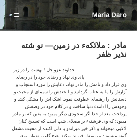
Maria Daro
فهرست
و
ابزارک‌ها
مادر : ملائکهء در زمین— نو شته
نذیر ظفر
خداوند عزو جل ؛ بهشت را در زیر
پای وی نهاد و رضای خود را در رضای
وی قرار داد و نامش را مادر نهاد. دعایش را مورد استجاب و
آزارش را ما یه عتاب گردانید و لبخندش را سیمای از محبت و
دستانش را رهنمای عطوفت نمود. اشک اش را مشکل کشا و
وجودش را ادامهء دنیا ساخت و در کلام خود در وصفش
پرداخت. بعد از خدا اگر سجودی دیگر میبود به یقین که بر مادر
میبود؛ که وی فرشتهء بر مصلای شب است که تسبیح کنان
لالایی میخواند و ذکر خیر میراندو با دلی آکنده از محبت مشعل
گونه میسوزد و پرورش فرزند میکند. هیچ گلی رضوان بوی