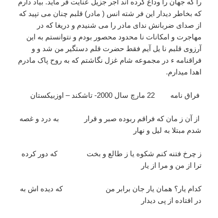
را که جهان را وداع کرده اند اجر جزیل عنایت فر ماید. بیاد دارم
که بخاطر دیدار این فر شته انس ( مادر) قلبم چنان می تپید که
از صدای ضربانش ندای مادر را می شنیدم و دریغا که در
مهاجرت و امکانات نا محدود محصور بودم و نتوانستم به این
آرزوی قلبم نا یل آیم فقط حضرت قلم دستگیر من شد و و
فراقنامه ء در مجموعه شام غزل نگاشتم که به روح پاک مادرم
اهدا میدارم.
فراق نامه 22 مارچ سال 2000- تاشکند – اوزبیکستان
از آن ز مان که فراقم ربوده صبر و قرار به درد و غصه
شدم مبتلا به لیل و نهار
ز چرخ فتنه کنم شکوه یا ز طالع و بخت که دور کرده
ترا از من و مرا از یار
کدام یار؟ همان یار جان برابر من که دیده اش به
در افتاده از پی دیدار