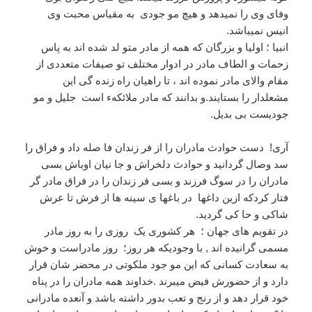
وفای وی را نمیدهد و هیچ مو جودی به مقیاس محبت وی
انیس نمیباشد.
انبیا ؛ اولیا و بزرگان که همه از مادر متو لد شده اند به پاس
زحمات و الطاف مادر در ادوار مختلف تو صیفات متعددی از
مقام والای مادر نموده اند ، تا راهیان راه زنده گی این
مشعلدار را بستایند.و بدانند که مادر ملائکهء است جلیل و مو
جودیست بی بدیل.
آری! دست حوادث مادران را از فر زندان فا صله داد و فراق را
سد وصال گردانید و حوادث دلخراش و جا نیان اوباش بسی
مادران را در سوگ فرزند و بسی فر زندان را در فراق مادر گر
فتار کردکه ازین داغها در باغها ی سینه ها از فرش تا عرش
شاکی و حا کی گردید.
در تقویم های جهان ؛ هر کشوری یک روزی را به روز مادر
مسمی گرانیده اند , با وجودیکه هر روز؛ روز مادراست و خوش
به سعادت کسانی که این مو جود ملکوتی در محضر شان قرار
دارد و از حضورش فیض میبرند .خداوند همه مادران را در پناه
خود قرار دهد و از رنج و تعب بدور داشته باشد و آنعده مادرانی