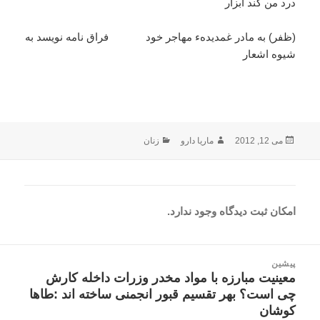
درد من کند ابزار
(ظفر) به مادر غمدیدهء مهاجر خود فراق نامه نویسد به
شیوه اشعار
ارسال
نویسنده
دسته‌ها
می 12, 2012
ماریا دارو
زنان
شده
در
امکان ثبت دیدگاه وجود ندارد.
اهبری
پیشین
وشته
معینیت مبارزه با مواد مخدر وزرات داخله کارش
نوشته
چی است؟ بهر تقسیم قبور انجمنی ساخته اند :طاها
قبلی:
کوشان