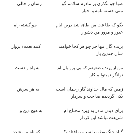
صبا چو بگذری بر مادرم سلامم گو رسان ز حالی
منی خسته نامه و اخبار
بگو که طا قت من طاق شد درین ایام چو گشته راه
عبور و مرور من دشوار
پرنده گان مها جر چو هر کجا خواهند کنند نغمهء پرواز
سال چندین بار
من از پرنده ضعیفم که بی پرو بال ام به پاه و دست
توانگر نمیتوانم کار
زمین که مال خداوند گار رحمان است به هر سرش
یکی گردیده صا حب و سردار
برای دیدن مادر به ویزه محتاج ام به هیچ دین و
شریعت نباشد این کردار
گناه جنگ وطن یا سر من افتاده؟ که نام من شده