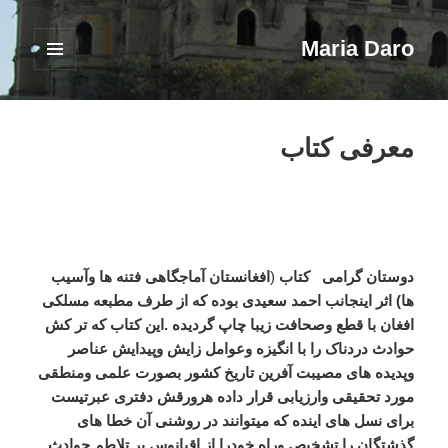
Maria Daro
فهرست
و
ابزارک‌ها
معرفی کتاب
دوستان گرامی کتاب
(
افغانستان آماجگاهی فتنه ها وآسیب
ها) اثر اینجانب احمد سعیدی بوده که از طرف مطبعه مسلکی
افغان با قطع وصحافت زیبا چاپ گردیده .این کتاب که تر کش
حوادث دردناک را با انگیزه وعوامل زایش وپیدایش عناصر
وپدیده های مصیبت آفرین تاریخ کشور بصورت علمی ومنطقی
مورد تحقیقی وارزیابی قرار داده هرورقش دفتری عبرتیست
برای نسل های اینده که میتوانند در روشنی آن خطا های
گذشتگان را تشخیص وراه خودرا از اقیانوس پر تلاطم حوادث