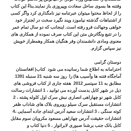
وفتنه ها بسوی ساحل سعادت وپیروزی باز نمایند.بناءٌ این کتاب
را از لحاظ محتوا میتوان عبرتنامه نیز نامگذاری کرد واگر کسی
از اشتباهات گذشته نیاموزد وپند نگیرد سخت در لجنزار خود
خواهی وجهالت فرو رفته است. اینجانب که دو سال تمام عمر
را در تتبع ونگاترش متن این کتاب صرف نموده از همکاری های
معنوی ومادی دانشمندان وفر هنگیان همکار وهمطراز خویش
نیز سپاس گزارم.
دوستان گرامی
احترامانه به اطلاع شما رسانیده می شود کتاب( افغانستان
آماجگاه فتنه ها وآسیب ها) را روز سه شنبه 21 سنبله 1391
مطابق به 11 سپتمبر 2012 هفته جاری از کتاب فروشی های
ذیل در شهر کابل بدست آورده می توانید ، 1 انتشارات رسالت
کابل شهر نو چهاراهی انصاری نبش سرک اول کلوله پشته ، 2
انتشارات مستقبل سرک سیلو روبروی بلاک های شاداب ظفر
کوته سنگی ، 3 انتشارات سعید آدرس ابتدای جاده آسمایی ،4
انتشارات حقیقت آدرس چهاراهی مسعود مکرویان سوم مقابل
کابل بانک جنب برشنا صبوری لابراتوار ، 5 دنیا کتاب و