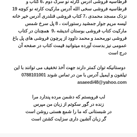
قرطاسیه فروشی آدرس کارته نو سرک دوم ،6 کتاب و
قرطاسیه فروشی سخی الله آدرس مارکیت کارته نو کوچه 19
نزدک مسجد محمدی ،7 کتاب فروشی قنلدری آدرس خیر خانه
لیسه مریم جوار جمشید رستورانت ، 8 پل سرخ شمس
مارکیت کتاب فروشی بوستان اندیشه ،9 همچنان در کتاب
فروشی نورمحمد و محمد داوود از پرچون فروشی های پل باغ
عمومی نیز بدست آورده میتوانید قیمت کتاب در صفحه آن
درج است
دوستانیکه توان کمتر دارند جهت أخذ تخفیف می توانند با این
تیلفون و ایمیل آدرس با من در تماس شوند 0788101001
asaeedi48@yahoo.com
لب فروبستم که دشمن مرده پندارد مرا
زنده در گور سکوتم از زبان من مپرس
در شبستانی که ما را شمع هستی روشن است
گر زبان آتشین داری سزایت کشتن است