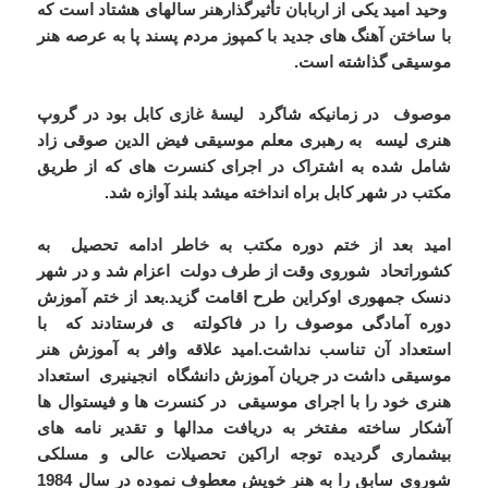
وحید امید یکی از اربابان تأثیرگذارهنر سالهای هشتاد است که
با ساختن آهنگ های جدید با کمپوز مردم پسند پا به عرصه هنر
موسیقی گذاشته است.
موصوف در زمانیکه شاگرد لیسۀ غازی کابل بود در گروپ
هنری لیسه به رهبری معلم موسیقی فیض الدین صوقی زاد
شامل شده به اشتراک در اجرای کنسرت های که از طریق
مکتب در شهر کابل براه انداخته میشد بلند آوازه شد.
امید بعد از ختم دوره مکتب به خاطر ادامه تحصیل به
کشوراتحاد شوروی وقت از طرف دولت اعزام شد و در شهر
دنسک جمهوری اوکراین طرح اقامت گزید.بعد از ختم آموزش
دوره آمادگی موصوف را در فاکولته ی فرستادند که با
استعداد آن تناسب نداشت.امید علاقه وافر به آموزش هنر
موسیقی داشت در جریان آموزش دانشگاه انجینیری استعداد
هنری خود را با اجرای موسیقی در کنسرت ها و فیستوال ها
آشکار ساخته مفتخر به دریافت مدالها و تقدیر نامه های
بیشماری گردیده توجه اراکین تحصیلات عالی و مسلکی
شوروی سابق را به هنر خویش معطوف نموده در سال 1984