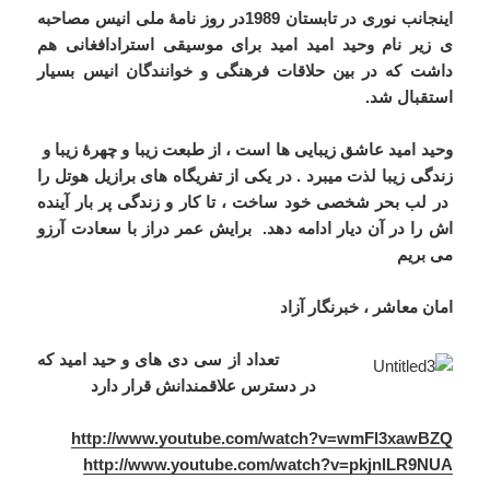
اینجانب نوری در تابستان 1989در روز نامۀ ملی انیس مصاحبه
ی زیر نام وحید امید امید برای موسیقی استرادافغانی هم
داشت که در بین حلاقات فرهنگی و خوانندگان انیس بسیار
استقبال شد.
وحید امید عاشق زیبایی ها است ، از طبعت زیبا و چهرۀ زیبا و
زندگی زیبا لذت میبرد . در یکی از تفریگاه های برازیل هوتل را
در لب بحر شخصی خود ساخت ، تا کار و زندگی پر بار آینده
اش را در آن دیار ادامه دهد.
برایش عمر دراز با سعادت آرزو
می بریم
امان معاشر ، خبرنگار آزاد
تعداد از سی دی های و حید امید که
در دسترس علاقمندانش قرار دارد
http://www.youtube.com/watch?v=wmFl3xawBZQ
http://www.youtube.com/watch?v=pkjnlLR9NUA