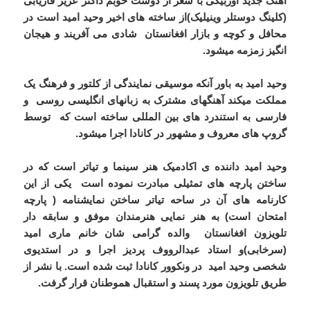
آهنگ جدید اوزبیکی با شعر از دوست خوبم داکتر عزیز فاریابی
(کلینگ دوستلر وینیلیک)از ساخته های اخیر وحید امید است در
محافل و کوچه و بازار افغانستان شادی می آفریند و هیجان
انگیز زمزمه میشود.
وحید امید به باور آنکه موسیقی نمایندگی از کلتور و فرهنگ یک
مملکت میکند آهنگهای مشترک به زبانهای انگلیسی روسی و
فارسی به استندرد های بین المللی ساخته است که توسط
گروپ های معروف و مشهور در کانادا اجرا میشود.
وحید امید داننده ی اکادمیک هنر سینما و تیاتر است که در
ساختن پارچه های تمثیلی مبادرت نموده است یکی از این
کارنامه های آن در ساحه تیاتر ساختن نمایشنامه ( پارچه
امتحان است) به هنر نمایی هنرمندان موفق و سابقه دار
تلویزون افغانستان والده گرامی شان خانم ماری امید
(سرخابی)و استاد عبدالرووف پردیز اجرا و در استدیوی
شخصی وحید امید در ونکوور کانادا ثبت شده است. با نشر از
طریق تلویزون مورد پسند و استقبال هموطنان قرار گرفت.