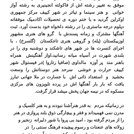
موفق به تغییر رشته اش از فاکولته انجینیری به رشته آواز
خوانی و هنر سینما و تیاتر در شهر کییف مرکز جمهوری
اوکراین گردید ه با ختم دوره ی تحصیلات اکادمیک موفقانه
دپلوم درجه ماستری را در رشته دلخواه خود بدست آورد. ثبت
آهنگها مشترک و زمانه پسندش با گرو های هنری مشهور
اوزبیکستان (یله) و گروهی هنری تاجکستان (گلسرخ) ، با
اجرای کنسرت ها در شهر های تاشکند و دوشنبه وی را در
بلندی شهرت در آسیاه میانه رسانید،اواز آهنگینش همراه
باهنر مند پر آوزه مالداوی (صافیا رتاروا )در فیستوال شهر
کییف حرارت و خوشی سرحد هنر دوستانش را وسعت
بخشید و استعداد ذاتی اش با جسارت در ملا جهانی تبارز
یافت که بار بار آهنگها اش در پرده تلویزون های مرکزی
مسکوه که در نیمه جهان پخش میشد قرار گرفت.
در زمانیکه مردم به قدر هنرآشنا نبودند و به هنر کلسیک و
مدرن نمی فهمیداند و فقر و بیچارگی ذوق بلند پروازی در هنر
را از مردم گرفته بود ، امید بی پروا با شور دلیرانه زنجیر و
زولانه های عنعنات و رسوم پیچیده فرهنگ سنتی را در