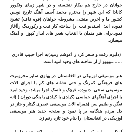
جوانان در خارج هم بیکار ننشسته و در شهر زیبای ونکوور
کانادا که این شهر را محترم محمد آصف آهنگ تاریخ نویس
کشور ما و اخرین منشی مشروطه خواهان (قوه قاف) تشبح
نموده اند؛ استدیو ثبت را ساخته کار ثبت و رکوردیگ راآغاز
نمود.برای هنر مندان با انتخاب شعر های ابدار کپوز و آهنگ
میسازد.
(دلبرم رفت و سفر کرد ز اغوشم رمید)به اجرا حبیب قادری
……..وووو از از ساخته های وحید امید است
هنر موسیقی اوزبیکی در افغانستان در پهاوی سایر محرومیت
های فرهنگی کمرنگ و حتی نشانه های کم با اجرای الات
موسیقی سنتی دنبوده، غیچک و تاسک اجرا میشد، وحید امید
با اجرای آهنگهای حماسی (کیلدی یا کیلدی یا ینگی دوران ) (انه
تغگن و طنیم سن )همراه الات موسیقی عصری گیتار و جاز در
دل مردم هنگامه بر پا نمود و صفحه جدید هنر موسیقی
اوزبیکی در افغانستان را بنام خود تازه رقم زد.