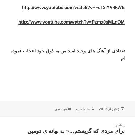
http://www.youtube.com/watch?v=FsT2iYV4kWE
http://www.youtube.com/watch?v=Pzmx0sMLdDM
تعدادی از آهنگ های وحید امید من به ذوق خود انتخاب نموده
ام
ارسال
نویسنده
دسته‌ها
ژوئن 4, 2013
ماریا دارو
موسیقی
شده
در
اهبری
پیشین
وشته
برای مردی که گریستم…« به بهانه ی دومین
نوشته