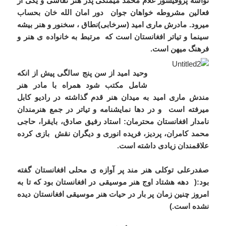
نواسۀ پروفیسور غلام محمد میمنگی پدر هنر نقاشی و یکی از
فعالین مشروطه خواهان جوان دور امان الله خان بحساب
میرود. مادرش ماری امید (سرخابی)نطاق ، سخنور و هنر بیشه
سینما و تیاتر افغانستان است که مرتبط به خانواده ی هنر و
فرهنگ میهن است.
وحید امید از سن پنج سالگی پیش از انکه
شامل مکتب شود همراه با مادر هنر
مندش ماری امید به میدان هنر قدم گذاشته در رادیو کابل
میرفته است و در دها نمایشنامه و تیاتر در جمع هنرمندان
نامدار افغانستان محترمان: استاد رفیق صادق، بایقرا، حاجی
محمد کامران، پردیز، فریده انوری و دیگران نقش بازی کرده
علاقمندان زیادی داشته است.
صفدرعلی توکلی هنر مند پر آوازه ی محلی افغانستان گفته
بود:( دهه هشتاد اوج هنر موسیقی در افغانستان بود که تا به
امروز چنین زمان پر بار در حیات هنر موسیقی افغانستان دیده
نشده است.)