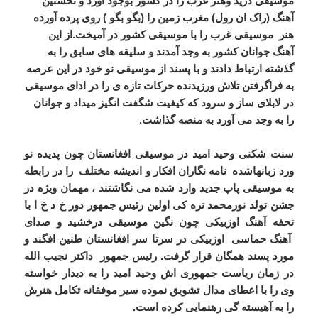
موسیقی درید وهنر غرب را در کشور بوجود آورد و نخستین
آهنگ (راک ان رول) مغرب زمین را (بگو بگو ) روی پرده آورده
هنر موسیقی غرب را با موسیقی کشور در آمیخت.از این
آهنگ جوانان کشور به وجد آمدند و سلیقه های سابق را به
گذشته ارتباط دادند و با پسند از موسیقی نو خود در این عرصه
به فراگرفتن تلاش ورزیدنده حرکات تازه ی را در ادای موسیقی
در لابلای ساز و سرود که کیفیت شگفت انگیز میداد و جوانان
را به وجد می آورد به منصه گذاشت.
سنت شکنی وحید امید در موسیقی افغانستان چون پدیده نو
ورد زبانهاشده نامه نگاران افکار و اندیشه مختلف را در رابطه
به موسیقی پاپ جدید وارد شده می نگاشتند ، مهمان ویژه در
جشن تولد نورمحمد تره کی اولین رئیس جمهور دور خ د خ ا با
تحفه آهنگ اوزبیکی چون نگین موسیقی درخشید و صدای
آهنگ حماسی اوزبیکی در سرتا سر افغانستان طنین افگند و
مورد پسند همگان قرار گرفت. رئیس جمهور داکتر نجیب الله
در زمان ریاست جمهوری اش وحید امید را به دیدار خواسته
وی را با اعطای مدال تشویق نموده سیر موفقانه تکامل هنرش
را به آهیسته گی رهنمایی کرده است.