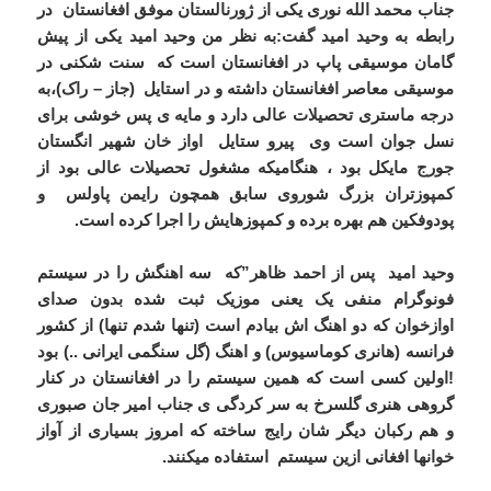
جناب محمد الله نوری یکی از ژورنالستان موفق افغانستان در
رابطه به وحید امید گفت:به نظر من وحید امید یکی از پیش
گامان موسیقی پاپ در افغانستان است که سنت شکنی در
موسیقی معاصر افغانستان داشته و در استایل (جاز – راک)،به
درجه ماستری تحصیلات عالی دارد و مایه ی پس خوشی برای
نسل جوان است وی پیرو ستایل اواز خان شهیر انگستان
جورج مایکل بود ، هنگامیکه مشغول تحصیلات عالی بود از
کمپوزتران بزرگ شوروی سابق همچون رایمن پاولس و
پودوفکین هم بهره برده و کمپوزهایش را اجرا کرده است.
وحید امید پس از احمد ظاهر”که سه اهنگش را در سیستم
فونوگرام منفی یک یعنی موزیک ثبت شده بدون صدای
اوازخوان که دو اهنگ اش بیادم است (تنها شدم تنها) از کشور
فرانسه (هانری کوماسیوس) و اهنگ (گل سنگمی ایرانی ..) بود
!اولین کسی است که همین سیستم را در افغانستان در کنار
گروهی هنری گلسرخ به سر کردگی ی جناب امیر جان صبوری
و هم رکبان دیگر شان رایج ساخته که امروز بسیاری از آواز
خوانها افغانی ازین سیستم استفاده میکنند.