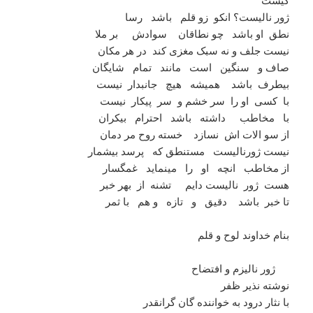
کیست
ژور نالیست؟ انکو زو قلم باشد رسا
نطق او باشد چو نطاقان سوادش بر ملا
نیست جلف و نه سبک مغزی کند در هر مکان
صاف و سنگین است مانند تمام شایگان
بیطرف باشد همیشه هیچ جانبدار نیست
با کسی او را سر خشم و سر پیکار نیست
با مخاطب داشته باشد احترام بیکران
از سو الات اش نسازد خسته روح مر دمان
نیست ژورنالیست مستنطق که پرسد بیشمار
از مخاطب انچه او را مینماید غمگسار
هست ژور نالیست دایم تشنه از بهر خبر
تا خبر باشد دقیق و تازه و هم با ثمر
بنام خداوند لوح و قلم
ژور نالیزم و افتضاح
نوشته نذیر ظفر
با نثار درود به خواننده گان گرانقدر