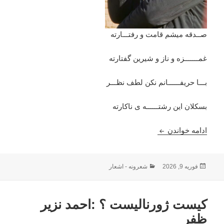
صــدقه میشم قامت و رفتـــارته
غمـــــــزه و ناز و شیرین گفتارته
بـــا حریفــــــانم نکن لطف نظـــر
بسکلان این رشتــــــه ی ناکارته
بـــا حریفــــــانم نکن لطف نظـــر : احمد محمود امپراط
ادامه خواندن
ارسال
دسته‌ها
فوریه 9, 2026
شعرونه - اشعار
شده
در
کیست ژورنالیست ؟ :احمد نزیر
ظفر