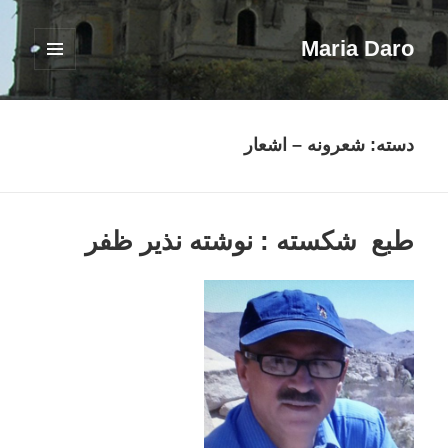
Maria Daro
فهرست
و
ابزارک‌ها
دسته:
شعرونه – اشعار
طبع شکسته : نوشته نذیر ظفر