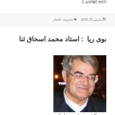
مظهر لطف و مهربانی : استاد محمد اسحاق نثا
ادامه خواندن
ارسال
دسته‌ها
مارس 15, 2026
شعرونه - اشعار
شده
در
بوی ریا : استاد محمد اسحاق ثنا