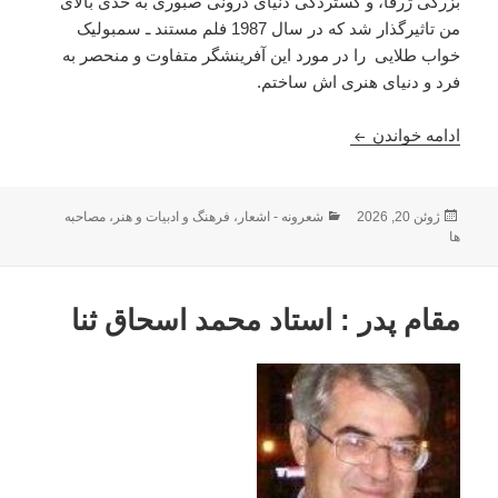
بزرگی ژرفا، و گستردگی دنیای درونی صبوری به حدی بالای
من تاثیرگذار شد که در سال 1987 فلم مستند ـ سمبولیک
خواب طلایی را در مورد این آفرینشگر متفاوت و منحصر به
فرد و دنیای هنری اش ساختم.
صبوری را صبوری می شناسد : همایون مروت
ادامه خواندن
ارسال
دسته‌ها
ژوئن 20, 2026
شعرونه - اشعار
،
فرهنگ و ادبیات و هنر
،
مصاحبه
شده
ها
در
مقام پدر : استاد محمد اسحاق ثنا