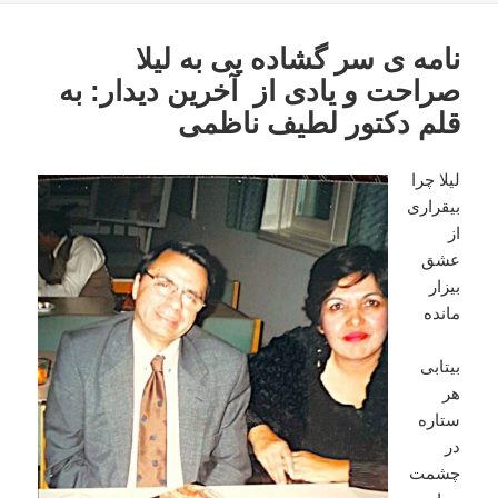
در
نامه ی سر گشاده يی به ليلا
صراحت و یادی از آخرین دیدار: به
قلم دکتور لطیف ناظمی
ليلا چرا
بيقراری
از
عشق
بيزار
مانده
بيتابی
هر
ستاره
در
چشمت