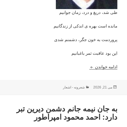
طی شد، دریغ و درد، زمان جوانیم
مانده است بهره ی اندکی از زندگانیم
پروردمت به خون جگر، دشمنم شدی
این بود عاقبت ثمر باغبانیم
جوانی : استاد محمد اسحاق ثنا
ادامه خواندن
ارسال
دسته‌ها
می 21, 2026
شعرونه - اشعار
شده
در
به جان نیمه جانم دشمن دیرین تبر
دارد: احمد محمود امپراطور