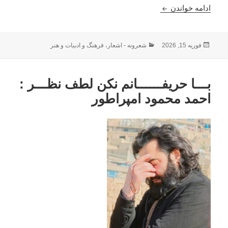
به‌من این‌گونه عادت کن: لینا روزبه حیدری
ادامه خواندن
ارسال
دسته‌ها
فوریه 15, 2026
شعرونه - اشعار
،
فرهنگ و ادبیات و هنر
شده
در
بـــا حریفــــــانم نکن لطف نظـــر :
احمد محمود امپراطور