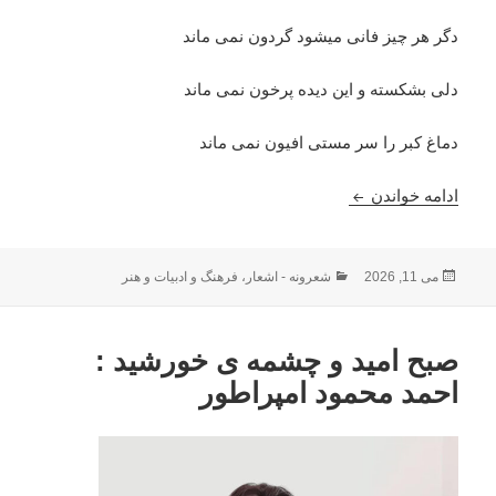
دگر هر چیز فانی میشود گردون نمی ماند
دلی بشکسته و این دیده پرخون نمی ماند
دماغ کبر را سر مستی افیون نمی ماند
به جان نیمه جانم دشمن دیرین تبر دارد: احمد محمود ا
ادامه خواندن
ارسال
دسته‌ها
می 11, 2026
شعرونه - اشعار
،
فرهنگ و ادبیات و هنر
شده
در
صبح امید و چشمه ی خورشید :
احمد محمود امپراطور