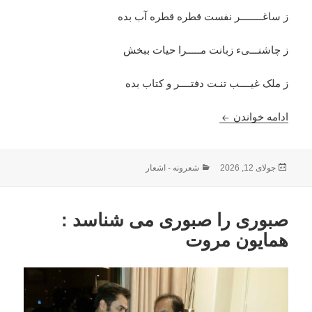
ز ساغــــــــر نفست قطره قطره آب بده
ز چاشنـــیء زبانت مـــــرا حیات ببخش
ز ملک غیــــب تنـت دفتــــر و کتاب بده
جرعه ای شراب بده : احمد محمود امپراطور
ادامه خواندن
ارسال
دسته‌ها
جولای 12, 2026
شعرونه - اشعار
شده
در
صبوری را صبوری می شناسد :
همایون مروت