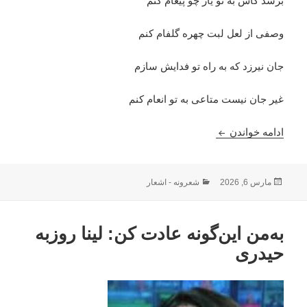
برسد کاش به تو یار چو پیغام کنم
وصفی از لعل لبت چهره گلفام کنم
جان نیرزد که به راه تو فدایش سازم
غیر جان نیست متاعی به تو انعام کنم
بوی ریا : استاد محمد اسحاق ثنا
ادامه خواندن
ارسال
دسته‌ها
مارس 6, 2026
شعرونه - اشعار
شده
در
به‌من این‌گونه عادت کن: لینا روزبه
حیدری