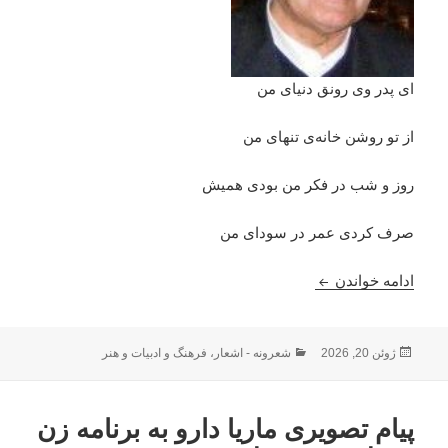
ای پدر وی رونق دنیای من
از تو روشن خانه‌ی تنهای من
روز و شب در فکر من بودی همیش
صرف کردی عمر در سودای من
مقام پدر : استاد محمد اسحاق ثنا
ادامه خواندن
ارسال
دسته‌ها
ژوئن 20, 2026
شعرونه - اشعار
،
فرهنگ و ادبیات و هنر
شده
در
پیام تصویری ماریا دارو به برنامه زن