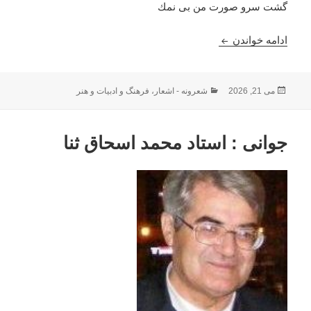
گشت سرو صورت من بى نمك
اقرار : وارث الشعرا نذیر ظفر
ادامه خواندن
ارسال
دسته‌ها
می 21, 2026
شعرونه - اشعار
،
فرهنگ و ادبیات و هنر
شده
در
جوانی : استاد محمد اسحاق ثنا