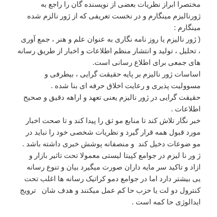
مختصرا ابراز نظریات بعضی از نویسنده گان را راجع به
ژورنالیزم مینگارم و در نخست تعریفی که از ژور نالزم شده
مینگارم :
( ژور نالیزم یا روز نامه نگاری به عنوان علم و هنر ، جمع آوری
، تحلیل ، تولید و انتشار منظم اطلاعات و اخبار از طریق رسانه
های جمعی برای اطلاع رسانی است.
اساسات ژور نالیزم بر پایه حقیقت گرایی ، بیطرفی و
مسوولیت پذیری و رعایت اخلاق حرفه ای بنا شده .
حقیقت گرایی در ژور نالیزم یعنی تعهد و اراهه دقیق و صحیح
اطلاعات .
خبر نگار تلاش کند تا منابع مو ثق را پیدا کند و تا صحت اخبار
مورد قبول همه قرار گیرد و نظریات شخصی خود را نباید در
مو ضوعات دخیل کند و منصفانه پوشش خبری داشته باشد .
ژ ور نا لیزم در جوامع کپیتا لیستی معمولا تحت تاثیر بازار و
ازاد و تاکید سر مایه داران صورت میگیرد بیان و تنوع رسانه
یی بیشتر دارد اما در جوامع دمو کراتیک رسانه ها اغلب تحت
کنترول دو لت یا حزب حا کم عمل میکنند و هدف شان ترویج
ایدالوژی حا کمه است .