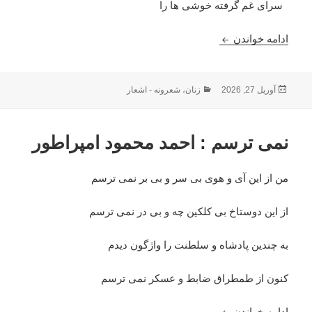
سرای غم گرفته خوشی ها را
وحشت دوران : شفیقه نادی
ادامه خواندن
ارسال
دسته‌ها
آوریل 27, 2026
زنان
،
شعرونه - اشعار
شده
در
نمی ترسم : احمد محمود امپراطور
من از این آی و هوی بی سر و بی بر نمی ترسم
از این دوستاخ بی کلکین چه و بی در نمی ترسم
به چندین پادشاه و سلطنت را واژگون دیدم
کنون از طمطراق ضابط و عسکر نمی ترسم
نمی ترسم : احمد محمود امپراطور
ادامه خواندن