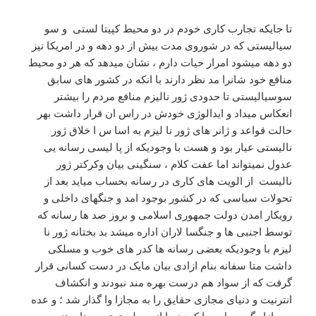
تا جایکه تجارب کاری خودم در دو محیط کپیتا لستی و سو
سیالیستی که در شوروی مدت بیش از دو دهه و در امریکا نیز
دو دهه میشود امرار حیات دارم ، نشان میدهد که هر دو محیط
منافع خود شانرا مد نظر دارند با انکه در کشور های سابق
سوسیالیستی تا حدودی ژور نالیزم منافع مردم را بیشتر
انعکاس میداد و ایدالوژی خودش در راس ان قرار داشت بهر
حالت قواعد و ژانر های ژور نا لیزم به اسا س ا خلاق ژور
نالیستی عیار بود و هست با وجودیکه از پا لیسی رسانه یی
عدول نمیتواند اما عفت کلام ، سنگینی بیان وکرکتر ژور
نالیست از الویت های کاری در رسانه بحساب میاید بعد از
تحولات سیاسی که در کشور بوجود امد و جنگهای داخلی و
رویکار امدن دولت جمهوری اسلامی و بروز صد ها رسانه که
توسط اجنبی ها و جنگسا لاران اداره میشد بد بختانه ژور نا
لیزم با وجودیکه بعضی رسانه ها کدر های خوب و مسلکی
داشت متا سفانه بنام ازادی بیان مایک در دست کسانی قرار
گرفت که از سواد هم درست بهره مند نبودند و انکشاف
انترنیت و دنیای مجازی حقایق را به مجازا وا گذار شد ؛ و عده