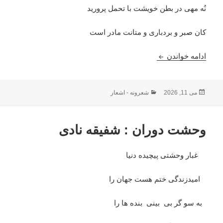
نُه مهی در بطن خویشت با تحمل پرورید
کان صبر و بردباری و متانت مادر است
مادر : استاد محمد اسحاق ثنا
ادامه خواندن
ارسال
دسته‌ها
می 11, 2026
شعرونه - اشعار
شده
در
وحشت دوران : شفیقه نادی
غبار وحشتی پیچیده دنیا
امیدزندگی ختم هست جهان را
به سو گر بی بینی بنده ها را