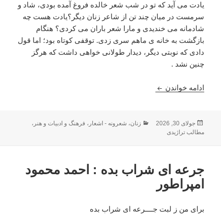
یادت می آید که تو در شب شعر خالده فروغ آمده بودی، شاد و
سرمست در ميان چند تن از شاعر زنان ديگر؟يادت هست چه
شادمانه می خنديدی و مارا شعر باران می کردی؟ هنگام
بازگشت به خانه ی ماهم سری زدی. توقفی کوتاه بود؛ اما قول
دادی که نوبتی ديگر، ديدار طولانی خواهی داشت که هرگز
چنين نشد .
نامه ی سر گشاده يی به ليلا صراحت و یادی از آخرین د
ادامه خواندن
ارسال
دسته‌ها
جولای 30, 2026
زنان
،
شعرونه - اشعار
،
فرهنگ و ادبیات و هنر
،
شده
مطالب تراژیدی
در
جرعه ای شراب بده : احمد محمود
امپراطور
برای من ز لبت جــــرعه ای شراب بده