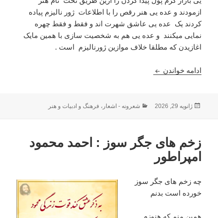
یی بازار گرم پول پیدا کردن را ازین طریق تحت نام هنر
ازمودند و عده یی هنر رقص را با اطلاعات ژور نالیزم پیاده
کردند یک عده یی عاشق شهرت اند و فقط و فقط چهره
نمایی میکنند و عده یی هم به شخصیت سازی با همین مایک
اغازیدن که مطلقا خلاف موازین ژورنالیزم است .
کیست ژورنالیست ؟ :احمد نزیر ظفر
ادامه خواندن
ارسال
دسته‌ها
ژانویه 29, 2026
شعرونه - اشعار
،
فرهنگ و ادبیات و هنر
شده
در
زخم های جگر سوز : احمد محمود
امپراطور
چه زخم های جگر سوز
خورده است بدنم
همین منم که هنوزم