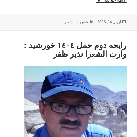
ارسال
دسته‌ها
آوریل 14, 2026
شعرونه - اشعار
شده
در
رايحه دوم حمل ١٤٠٤ خورشيد :
وارث الشعرا نذیر ظفر