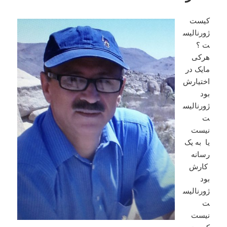
کیست
ژورنالیس
ت ؟
هرکی
مایک در
اختیارش
بود
ژورنالیس
ت
نیست
یا به یک
رسانه
کارش
بود
ژورنالیس
ت
نیست