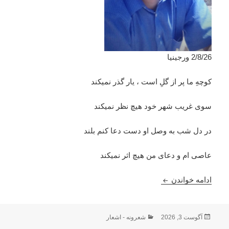
2/8/26 ورجینیا
كوچهِ ما پر از گلِ است ، يار گذر نميكند
سوى غريب شهر خود هيچ نظر نميكند
در دل شب به وصل او دست دعا كنم بلند
عاصى ام و دعاى من هيچ اثر نميكند
طبع شکسته : نوشته نذیر ظفر
ادامه خواندن
ارسال
دسته‌ها
آگوست 3, 2026
شعرونه - اشعار
شده