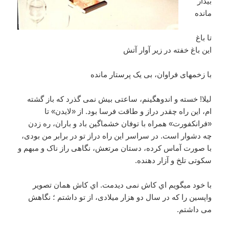
بيدار
مانده
تا باغ
اين باغ خفته در زير آوار آتش
با زخمهای فراوان، بی يک پرستار مانده
ليلا! خسته و اندوهگينم، ساعتی بيش نمی گذرد که باز گشته
ام، اين راه چقدر دراز و طاقت فرسا بود. از «لايدن» تا
«فرانکفورت» همراه با توفان خشماگين باد و باران، ره زدن
چه دشوار است. در سراسر اين راه دراز تو در برابر من بودی،
با صورت آماس کرده، دستان مرتعش، نگاهی راز ناک و مبهم و
سکوتی تلخ و آزار دهنده.
با خود ميگويم اي کاش نمی ديدمت. اي کاش همان تصوير
واپسين را که در سال دو هزار ميلادی، از تو داشتم ؛ نگاهش
می داشتم.